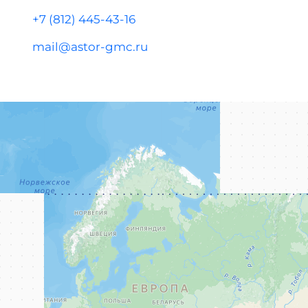
+7 (812) 445-43-16
mail@astor-gmc.ru