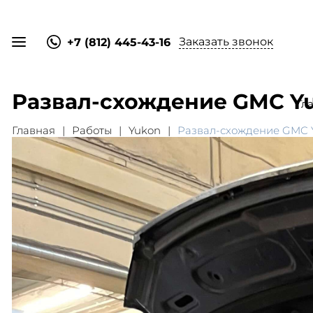
Заказать звонок
+7 (812) 445-43-16
Развал-схождение GMC Y
Гл
Главная
Работы
Yukon
Развал-схождение GMC 